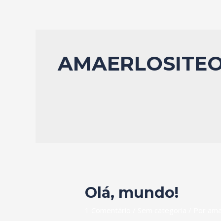
AMAERLOSITE
Olá, mundo!
1 Comentário
/
Sem categoria
/ Por
ama